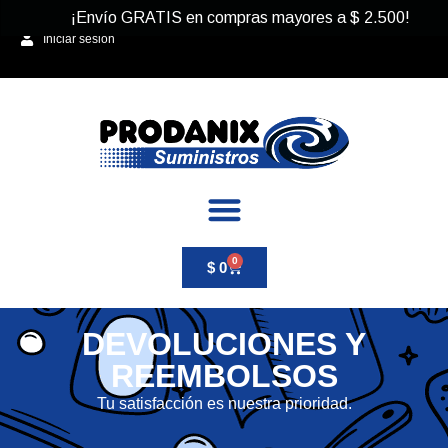
¡Envío GRATIS en compras mayores a
$
2.500
!
Iniciar sesión
0
$
0
DEVOLUCIONES Y
REEMBOLSOS
Tu satisfacción es nuestra prioridad.