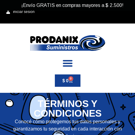
¡Envío GRATIS en compras mayores a
$
2.500
!
Iniciar sesión
0
$
0
TÉRMINOS Y
CONDICIONES
Conocé cómo protegemos tus datos personales y
garantizamos tu seguridad en cada interacción con