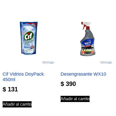
Cif Vidrios DoyPack
Desengrasante WX10
450ml
$
390
$
131
Añadir al carrito
Añadir al carrito