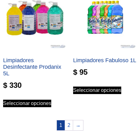
Limpiadores
Limpiadores Fabuloso 1L
Desinfectante Prodanix
$
95
5L
$
330
Seleccionar opciones
Seleccionar opciones
1
2
→