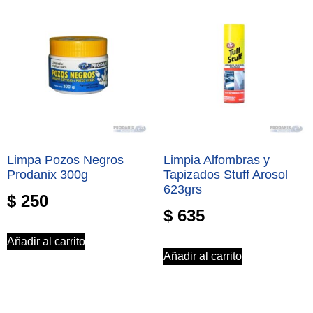
Limpa Pozos Negros
Limpia Alfombras y
Prodanix 300g
Tapizados Stuff Arosol
623grs
$
250
$
635
Añadir al carrito
Añadir al carrito