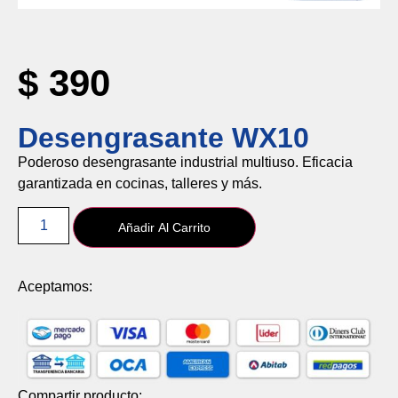
$
390
Desengrasante WX10
Poderoso
desengrasante
industrial
multiuso.
Eficacia
garantizada
en
cocinas,
talleres
y
más.
Añadir Al Carrito
Aceptamos:
Compartir producto: