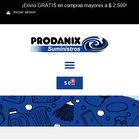
¡Envío GRATIS en compras mayores a
$
2.500
!
Iniciar sesión
0
$
0