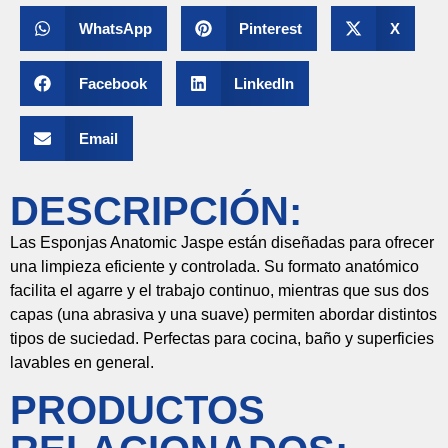
WhatsApp
Pinterest
X
Facebook
LinkedIn
Email
DESCRIPCIÓN:
Las
Esponjas
Anatomic
Jaspe
están
diseñadas
para
ofrecer
una
limpieza
eficiente
y
controlada.
Su
formato
anatómico
facilita
el
agarre
y
el
trabajo
continuo,
mientras
que
sus
dos
capas (
una
abrasiva
y
una
suave)
permiten
abordar
distintos
tipos
de
suciedad.
Perfectas
para
cocina,
baño
y
superficies
lavables
en
general.
PRODUCTOS