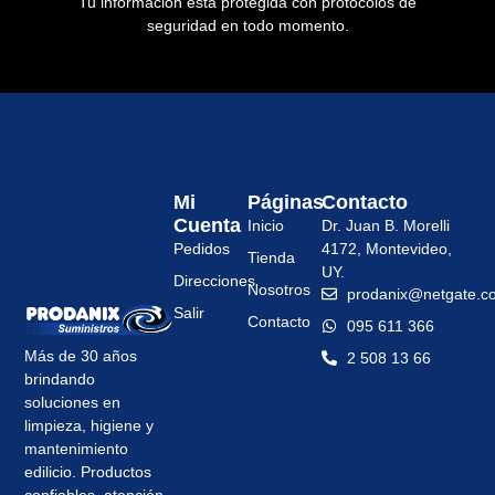
Tu información está protegida con protocolos de
seguridad en todo momento.
Mi
Páginas
Contacto
Cuenta
Inicio
Dr. Juan B. Morelli
Pedidos
4172, Montevideo,
Tienda
UY.
Direcciones
Nosotros
prodanix@netgate.c
Salir
Contacto
095 611 366
Más de 30 años
2 508 13 66
brindando
soluciones en
limpieza, higiene y
mantenimiento
edilicio. Productos
confiables, atención