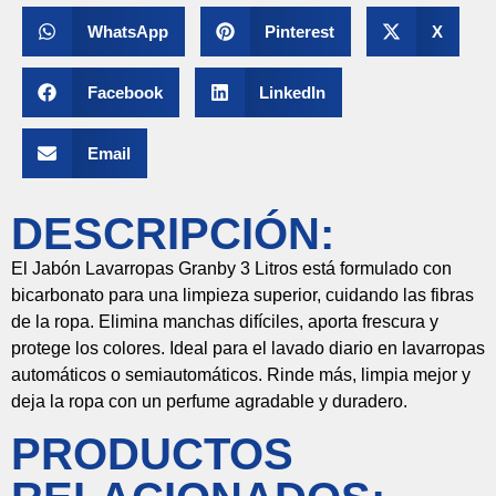
WhatsApp
Pinterest
X
Facebook
LinkedIn
Email
DESCRIPCIÓN:
El
Jabón
Lavarropas
Granby
3
Litros
está
formulado
con
bicarbonato
para
una
limpieza
superior,
cuidando
las
fibras
de
la
ropa.
Elimina
manchas
difíciles,
aporta
frescura
y
protege
los
colores.
Ideal
para
el
lavado
diario
en
lavarropas
automáticos
o
semiautomáticos.
Rinde
más,
limpia
mejor
y
deja
la
ropa
con
un
perfume
agradable
y
duradero.
PRODUCTOS