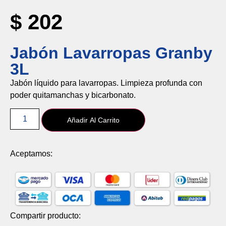
$
202
Jabón Lavarropas Granby
3L
Jabón
líquido
para
lavarropas.
Limpieza
profunda
con
poder
quitamanchas
y
bicarbonato.
Añadir Al Carrito
Aceptamos:
Compartir producto: