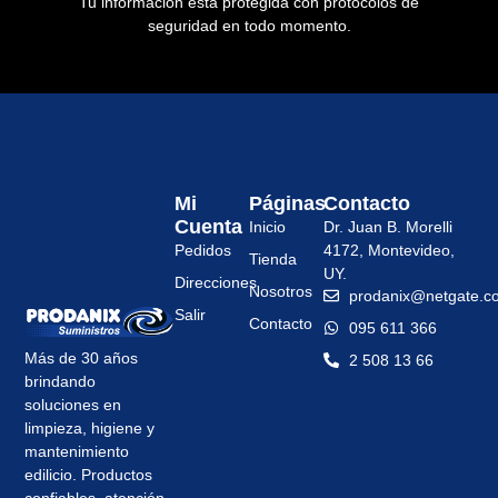
Tu información está protegida con protocolos de
seguridad en todo momento.
Mi
Páginas
Contacto
Cuenta
Inicio
Dr. Juan B. Morelli
Pedidos
4172, Montevideo,
Tienda
UY.
Direcciones
Nosotros
prodanix@netgate.c
Salir
Contacto
095 611 366
Más de 30 años
2 508 13 66
brindando
soluciones en
limpieza, higiene y
mantenimiento
edilicio. Productos
confiables, atención