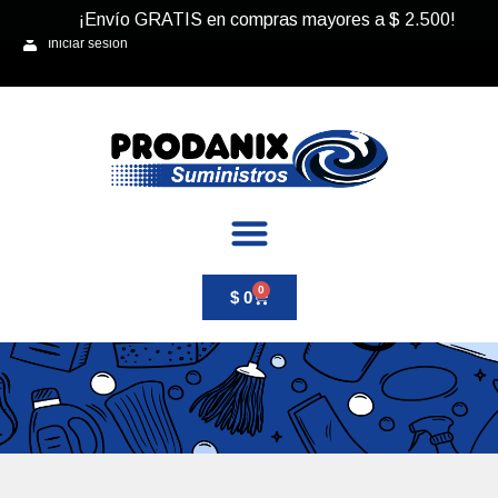
¡Envío GRATIS en compras mayores a
$
2.500
!
Iniciar sesión
0
$
0