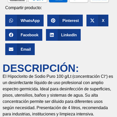
Compartir producto:
WhatsApp
Pinterest
X
Facebook
LinkedIn
Email
DESCRIPCIÓN:
El
Hipoclorito
de
Sodio
Puro
100
g/
Lt (
concentración
Cl⁺)
es
un
desinfectante
líquido
de
uso
profesional
con
amplio
espectro
germicida.
Ideal
para
desinfección
de
superficies,
pisos,
utensilios,
baños
y
sistemas
de
agua.
Su
alta
concentración
permite
ser
diluido
para
diferentes
usos
según
necesidad.
Presentación
de
4
litros,
recomendada
para
industrias,
instituciones
y
limpieza
intensiva.