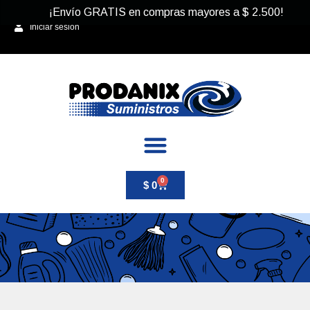
¡Envío GRATIS en compras mayores a
$
2.500
!
Iniciar sesión
0
$
0