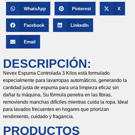
WhatsApp
Pinterest
X
Facebook
LinkedIn
Email
DESCRIPCIÓN:
Nevex
Espuma
Controlada
3
Kilos
está
formulado
especialmente
para
lavarropas
automáticos,
generando
la
cantidad
justa
de
espuma
para
una
limpieza
eficaz
sin
dañar
tu
máquina.
Su
fórmula
penetra
en
las
fibras,
removiendo
manchas
difíciles
mientras
cuida
la
ropa.
Ideal
para
lavados
frecuentes
en
hogares
que
priorizan
rendimiento,
cuidado
y
fragancia.
PRODUCTOS