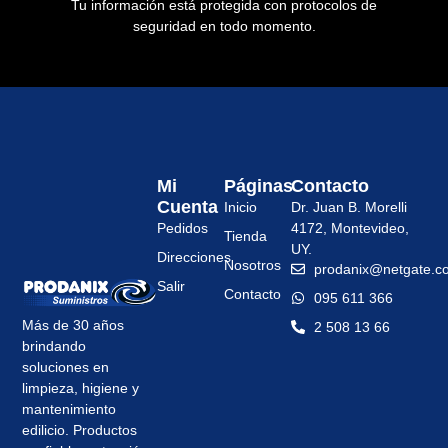
Tu información está protegida con protocolos de
seguridad en todo momento.
Mi
Páginas
Contacto
Cuenta
Inicio
Dr. Juan B. Morelli
Pedidos
4172, Montevideo,
Tienda
UY.
Direcciones
Nosotros
prodanix@netgate.c
Salir
Contacto
095 611 366
Más de 30 años
2 508 13 66
brindando
soluciones en
limpieza, higiene y
mantenimiento
edilicio. Productos