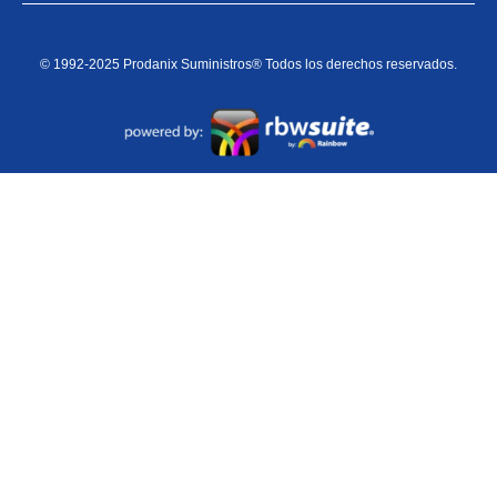
© 1992-2025 Prodanix Suministros® Todos los derechos reservados.