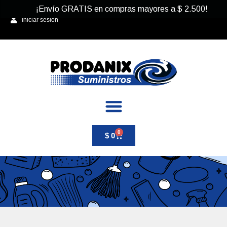
¡Envío GRATIS en compras mayores a
$
2.500
!
Iniciar sesión
0
$
0