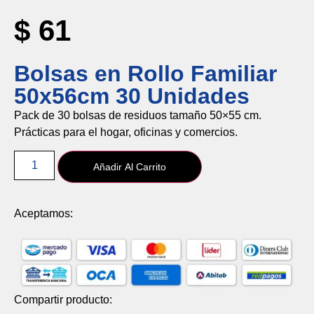
$
61
Bolsas en Rollo Familiar
50x56cm 30 Unidades
Pack
de
30
bolsas
de
residuos
tamaño
50×
55
cm.
Prácticas
para
el
hogar,
oficinas
y
comercios.
Añadir Al Carrito
Aceptamos:
Compartir producto: