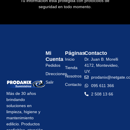
Tu información está protegida con protocolos de
seguridad en todo momento.
Mi
Páginas
Contacto
Cuenta
Inicio
Dr. Juan B. Morelli
Pedidos
4172, Montevideo,
Tienda
UY.
Direcciones
Nosotros
prodanix@netgate.c
Salir
Contacto
095 611 366
Más de 30 años
2 508 13 66
brindando
soluciones en
limpieza, higiene y
mantenimiento
edilicio. Productos
confiables, atención