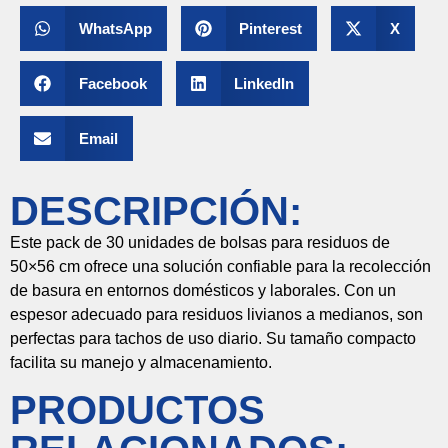
WhatsApp
Pinterest
X
Facebook
LinkedIn
Email
DESCRIPCIÓN:
Este
pack
de
30
unidades
de
bolsas
para
residuos
de
50×
56
cm
ofrece
una
solución
confiable
para
la
recolección
de
basura
en
entornos
domésticos
y
laborales.
Con
un
espesor
adecuado
para
residuos
livianos
a
medianos,
son
perfectas
para
tachos
de
uso
diario.
Su
tamaño
compacto
facilita
su
manejo
y
almacenamiento.
PRODUCTOS