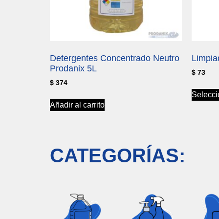
Detergentes Concentrado Neutro
Limpia
Prodanix 5L
$
73
$
374
Selecci
Añadir al carrito
CATEGORÍAS: