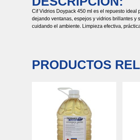
DESCRIPCIÓN:
Cif
Vidrios
Doypack
450
ml
es
el
repuesto
ideal
dejando
ventanas,
espejos
y
vidrios
brillantes
y
cuidando
el
ambiente.
Limpieza
efectiva,
práctic
PRODUCTOS REL