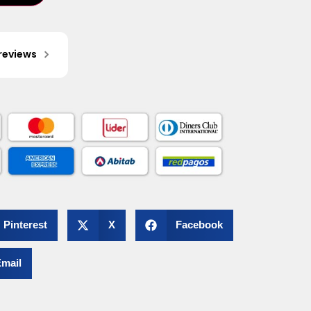
reviews
Pinterest
X
Facebook
mail