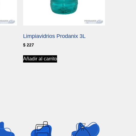
Limpiavidrios Prodanix 3L
$
227
Añadir al carrito