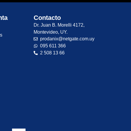
nta
Contacto
Dr. Juan B. Morelli 4172,
Montevideo, UY.
es
prodanix@netgate.com.uy
095 611 366
2 508 13 66