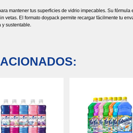
para
mantener
tus
superficies
de
vidrio
impecables.
Su
fórmula
sin
vetas.
El
formato
doypack
permite
recargar
fácilmente
tu
env
a
y
sustentable.
ACIONADOS: