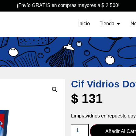
¡Envío GRATIS en compras mayores a
$
2.500
!
Iniciar se
Inicio
Tienda
No
Cif Vidrios D
$
131
Limpiavidrios
en
repuesto
doy
Añadir Al Carr