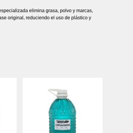
especializada
elimina
grasa,
polvo
y
marcas,
ase
original,
reduciendo
el
uso
de
plástico
y